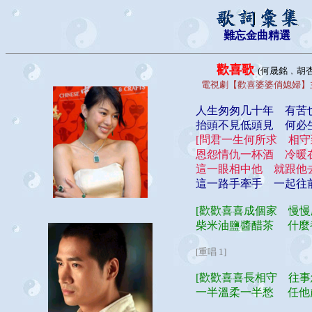
難忘金曲精選
歡喜歌
(何晟銘﹐胡杏
電視劇【歡喜婆婆俏媳婦】
人生匆匆几十年 有
抬頭不見低頭見 何
[問君一生何所求 相
恩怨情仇一杯酒 冷
這一眼相中他 就跟
這一路手牽手 一起往前
[歡歡喜喜成個家 慢
柴米油鹽醬醋茶 什麼都
[重唱 1]
[歡歡喜喜長相守 往
一半溫柔一半愁 任他歲月