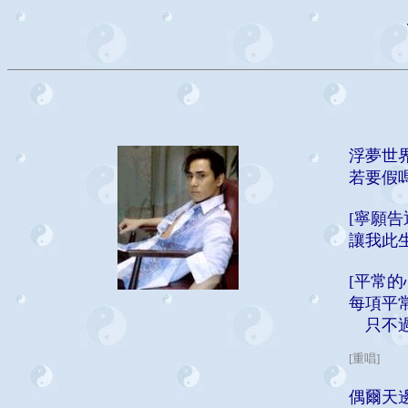
浮夢世
若要假
[寧願
讓我此
[平常
每項平
只不過是
[重唱]
偶爾天