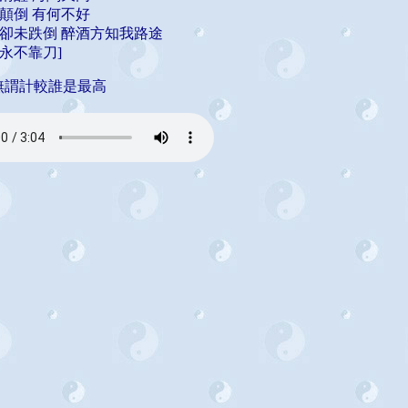
顛倒 有何不好
卻未跌倒 醉酒方知我路途
永不靠刀]
謂計較誰是最高