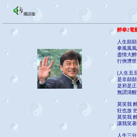
國語版
醉拳2電
人生顛顛
拳風風風
盡情大醉
行俠濟世
[人生丑
是非顛顛
是邪是正
無謂清醒
莫笑我 
狂也放 
莫笑我 
讓我笑著
人生三分