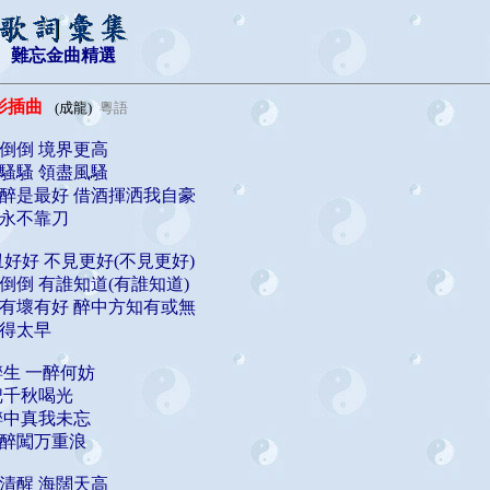
難忘金曲精選
影插曲
(成龍)
粵語
倒倒 境界更高
騷騷 領盡風騷
醉是最好 借酒揮洒我自豪
永不靠刀
丑好好 不見更好(不見更好)
倒倒 有誰知道(有誰知道)
有壞有好 醉中方知有或無
得太早
醉生 一醉何妨
把千秋喝光
醉中真我未忘
醉闖万重浪
清醒 海闊天高