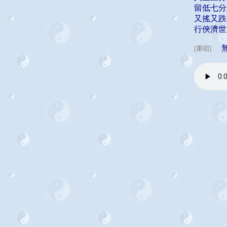
留低七分
又搖又跌
行俠濟世
無
[重唱]