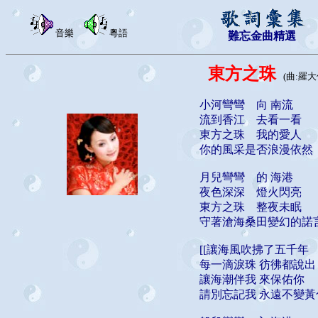
音樂
粵語
難忘金曲精選
東方之珠
(曲:羅
小河彎彎 向 南流
流到香江 去看一看
東方之珠 我的愛人
你的風采是否浪漫依然
月兒彎彎 的 海港
夜色深深 燈火閃亮
東方之珠 整夜未眠
守著滄海桑田變幻的諾
[[讓海風吹拂了五千年
每一滴淚珠 彷彿都說出
讓海潮伴我 來保佑你
請別忘記我 永遠不變黃