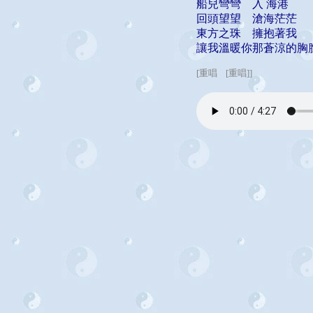
船兒彎彎 入 海港
回頭望望 滄海茫茫
東方之珠 擁抱著我
讓我溫暖你那蒼涼的胸膛
[重唱 [重唱]]