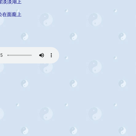
躍淡淡湖上
染在面龐上