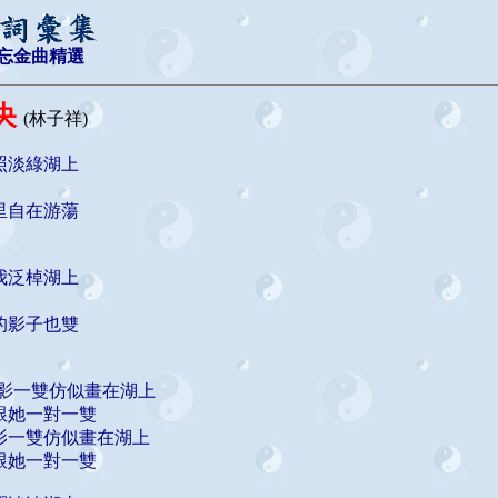
忘金曲精選
央
(林子祥)
照淡綠湖上
里自在游蕩
我泛棹湖上
的影子也雙
儷影一雙仿似畫在湖上
跟她一對一雙
影一雙仿似畫在湖上
跟她一對一雙