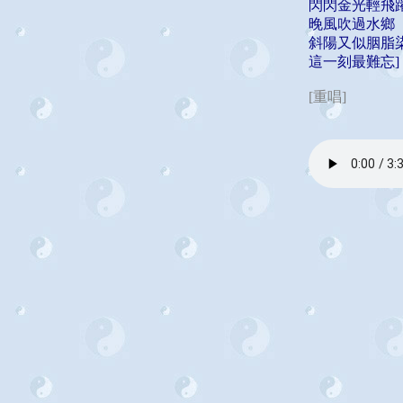
閃閃金光輕飛
晚風吹過水鄉
斜陽又似胭脂
這一刻最難忘]
[重唱]