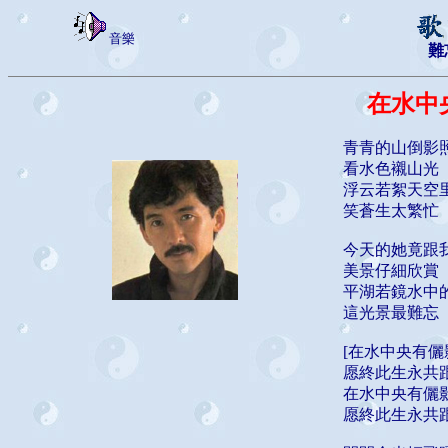
音樂
難
在水中
青青的山倒影
看水色襯山光
浮云若絮天空
笑蒼生太繁忙
今天的她竟跟
美景仔細欣賞
平湖若鏡水中
這光景最難忘
[在水中央有
愿終此生永共
在水中央有儷
愿終此生永共