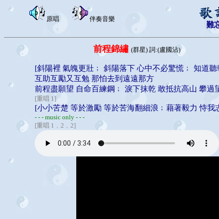
原唱
伴奏音樂
難
前程錦繡
(群星) 詞:(盧國沾)
[斜陽裡 氣魄更壯﹔ 斜陽落下 心中不必驚慌﹔ 知道
互助互勵又互勉 那怕去到遠遠那方
前程盡願望 自命百練鋼﹔ 淚下抹乾 敢抵抗高山 攀過
[重唱 1]
[小小苦楚 等於激勵 等於苦海翻細浪﹔藉著毅力 恃我
- - - music only - - -
[重唱 1﹐2﹐2]