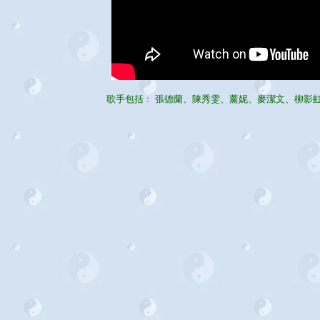
歌手包括﹕ 張德蘭、陳秀雯、薰妮、麥潔文、柳影虹