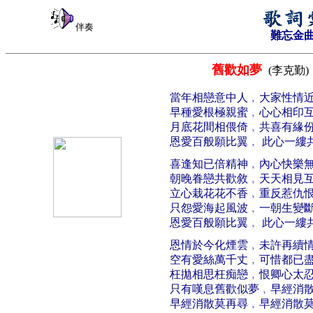
伴奏
難忘金
舊歡如夢
(李克勤)
當年相戀意中人﹐大家性情
早種愛根極親蜜﹐心心相印
月底花間相偎倚﹐共喜有緣
恩愛百般願比翼﹐ 此心一縷
喜逢知已倍精神﹐內心快樂
朝晚眷戀共歡敘﹐天天相見
立心栽花花不香﹐重反惹仇
只怨愛海起風波﹐一朝生變
恩愛百般願比翼﹐ 此心一縷
恩情於今化煙雲﹐未許再續
空有愛絲萬千丈﹐可惜都已
枉拋相思枉痴戀﹐恨卿心太
只有嘆息舊歡似夢﹐早經消
早經消散莫再尋﹐早經消散