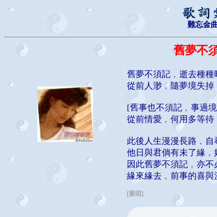
難忘金
舊夢不
舊夢不須記﹐逝去種種
從前人渺﹐隨夢境失掉
[舊事也不須記﹐事過
從前情愛﹐何用多等待
此後人生漫漫長路﹐自
他日與君倘有未了緣﹐
因此舊夢不須記﹐亦不
緣來緣去﹐前事的喜與
[重唱]