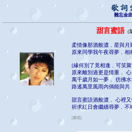
難忘金
甜言蜜語
(
柔情像那酒般濃﹐星與月
原來同學我午夜尋夢﹐相
[緣何別了竟相逢﹐可笑
原來離別過更是情重﹐ 
萬千歲月如一夢﹐ 彷彿
路遙萬里風雨內倘能與共
甜言蜜語酒般濃﹐ 心裡
祈求紅日會繼續尋夢﹐不
[重唱]