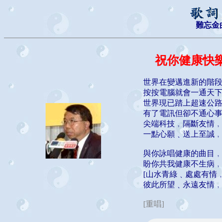
難忘金
祝你健康快
世界在變邁進新的階
按按電腦就會一通天
世界現已踏上超速公
有了電訊但卻不通心
尖端科技﹐隔斷友情
一點心願﹑送上至誠
與你詠唱健康的曲目
盼你共我健康不生病
[山水青綠﹑處處有情
彼此所望﹑永遠友情﹐[
[重唱]