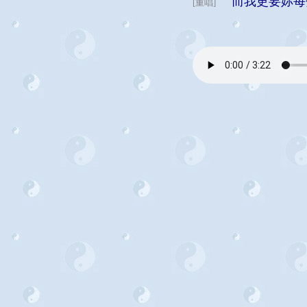
而我更要妳每
[重唱]