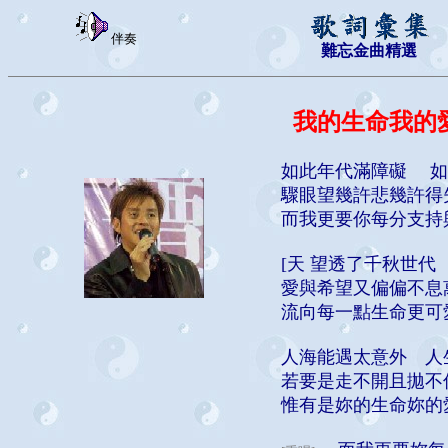
伴奏
難忘金曲精選
我的生命我的
如此年代滿障礙 
驟眼望幾許悲幾許
而我更要你每分支持
[天 望透了千秋世
愛與希望又偏偏不息
流向每一點生命更可
人海能遇太意外 人
若要是走不開且拋不
惟有是妳的生命妳