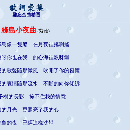
難忘金曲精選
綠島小夜曲
(紫薇)
綠島像一隻船 在月夜裡搖啊搖
娘呀你也在我 的心海裡飄呀飄
我的歌聲隨那微風 吹開了你的窗簾
我的衷情隨那流水 不斷的向你傾訴
椰子樹的長影 掩不住我的情意
媚的月光 更照亮了我的心
綠島的夜 已經這樣沈靜