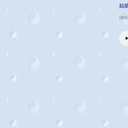
姑
[重唱