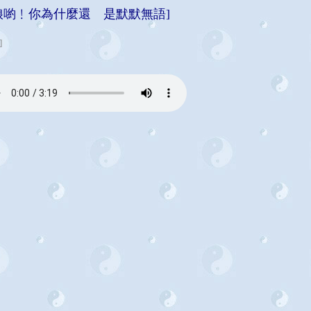
娘喲﹗你為什麼還 是默默無語]
]