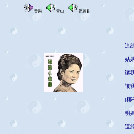
音樂
青山
鄧麗君
這
姑
讓
讓
[
明
這