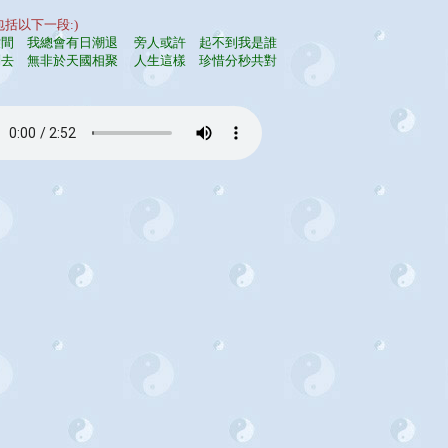
包括以下一段:)
世間 我總會有日潮退 旁人或許 起不到我是誰
別去 無非於天國相聚 人生這樣 珍惜分秒共對