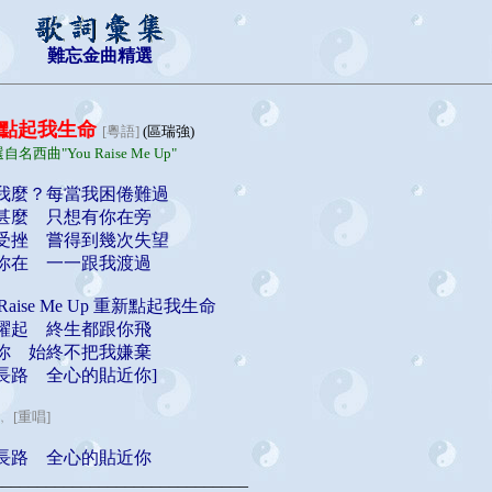
難忘金曲精選
點起我生命
[粵語]
(區瑞強)
自名西曲"You Raise Me Up"
我麼？每當我困倦難過
甚麼 只想有你在旁
受挫 嘗得到幾次失望
你在 一一跟我渡過
u Raise Me Up 重新點起我生命
躍起 終生都跟你飛
你 始終不把我嫌棄
長路 全心的貼近你]
﹐ [重唱]
長路 全心的貼近你
_____________________________