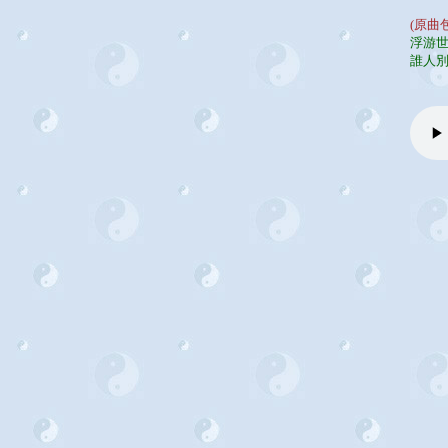
(原曲
浮游
誰人