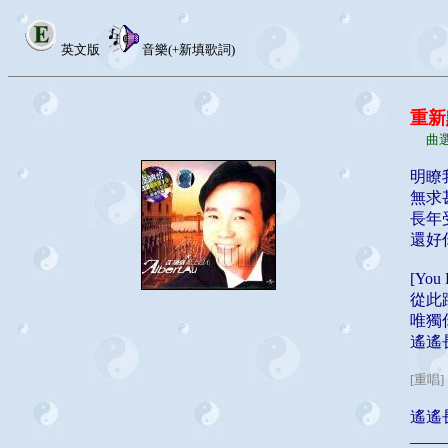
英文版
音樂(+新填歌詞)
重新
曲選
明瞭
無求
長年
還好
[Yo
從此
唯獨
遙遙
[重唱]
遙遙
____