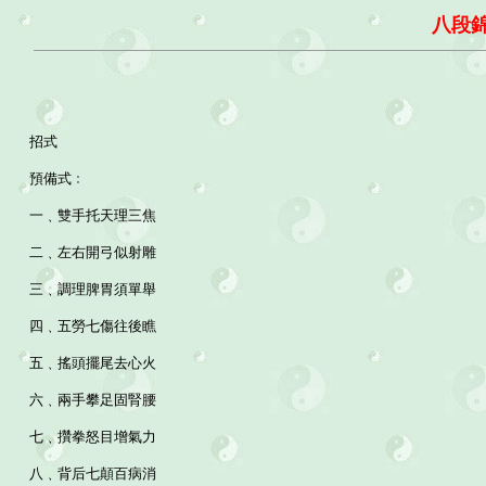
八段
招式
預備式﹕
一﹑雙手托天理三焦
二﹑左右開弓似射雕
三﹑調理脾胃須單舉
四﹑五勞七傷往後瞧
五﹑搖頭擺尾去心火
六﹑兩手攀足固腎腰
七﹑攢拳怒目增氣力
八﹑背后七顛百病消