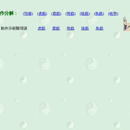
作分解﹕
(預備)
(虎戲)
(鹿戲)
(熊戲)
(猿戲)
(鳥戲)
(收勢)
動作示範醫理講
虎戲
鹿戲
熊戲
猿戲
鳥戲