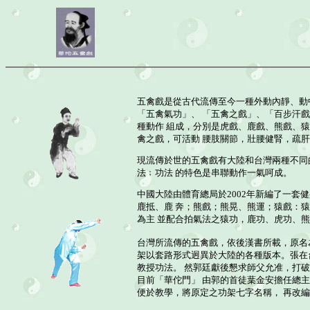
五禽戲是從古代流傳至今一種外動內靜、動
「五禽氣功」、 「五禽之戲」、「百步汗
種動作 組成，分別是虎戲、鹿戲、熊戲、
禽之戲，可活動 腰肢關節，壯腰健腎，疏
現流傳於世的五禽戲有大陸和台灣兩種不同
法﹔功法 的特色是串聯動作一氣呵成。
中國大陸由體育總局於2002年新編了一
鹿抵、鹿 奔；熊戲；熊晃、熊運；猿戲：
為主 並配合拍氣法之猿功，鹿功、虎功、
台灣所流傳的五禽戲，依後漢書所載，原名
架以套路形式迥異於大陸的各種版本。張在
教授功法。 然郭廷獻後懇求師父允准，打
目前「華佗門」 由郭的首徒葉金安擔任總
便於教學，將原定之功架七字名稱， 再改