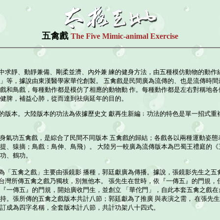
五禽戲
The Five Mimic-animal Exercise
中求靜、動靜兼備、剛柔並濟、內外兼 練的健身方法，由五種模仿動物的動作
戲」等，據說由東漢醫學家華佗創製。 五禽戲是民間廣為流傳的、也是流傳時
猿戲和鳥戲，每種動作都是模仿了相應的動物動 作。每種動作都是左右對稱地
肝健脾，補益心肺，從而達到祛病延年的目的。
的版本。大陸版本的功法為依據歷史文 獻再生新編﹔功法的特色是單一招式重
套健身氣功五禽戲，是綜合了民間不同版本 五禽戲的歸結；各戲各以兩種運動姿
猿提、猿摘；鳥戲：鳥伸、鳥飛）。 大陸另一較廣為流傳版本為巴蜀王禮庭的
熊功、鶴功。
為「五禽之戲」主要由張鏡影 播種，郭廷獻廣為傳播。據說，張鏡影先生之五
台灣所傳五禽之戲乃獨枝，別無他本。 張先生在世時，依『一傳五』的門規，
破『一傳五』的門規，開始廣收門生，並創立 「華佗門」，自此本套五禽之戲
主持。張所傳的五禽之戲版本共計八節；郭廷獻為了推廣 與表演之需， 在張先
編訂成為四字名稱，全套版本計八節，共計功架八十四式。