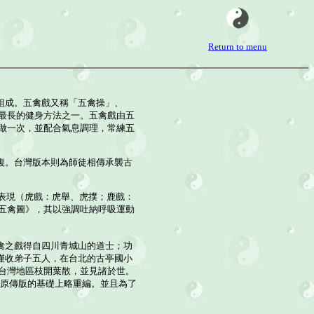
Return to menu
組成。五禽戲又稱「五禽操」、
間最長的健身方法之一。五禽戲由五
各做一次，並配合氣息調理，常練五
複。台灣版本則為師徒相傳承襲古
態表現（虎戲：虎舉、虎撲；鹿戲：
《五禽圖》，其以強調吐納呼吸運動
禽之戲得自四川青城山的道士；功
僅收弟子五人，在台北的古亭國小
在台灣地區枝開葉散，並見諸於世。
生原傳版的基礎上略重編。並且為了